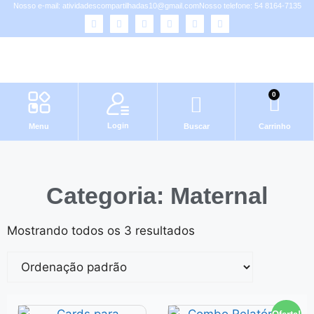
Nosso e-mail:
atividadescompartilhadas10@gmail.com
Nosso telefone: 54 8164-7135
0
Login
Menu
Buscar
Carrinho
Categoria: Maternal
Mostrando todos os 3 resultados