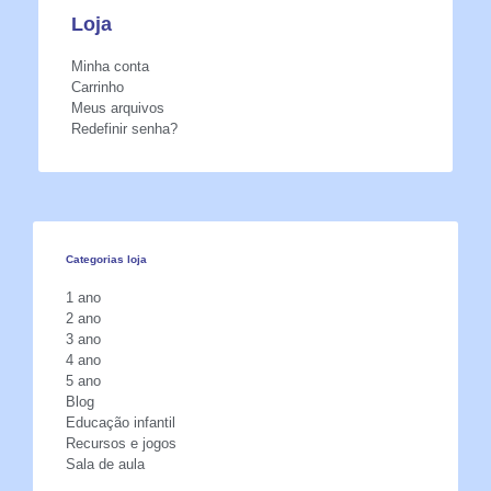
Loja
Minha conta
Carrinho
Meus arquivos
Redefinir senha?
Categorias loja
1 ano
2 ano
3 ano
4 ano
5 ano
Blog
Educação infantil
Recursos e jogos
Sala de aula